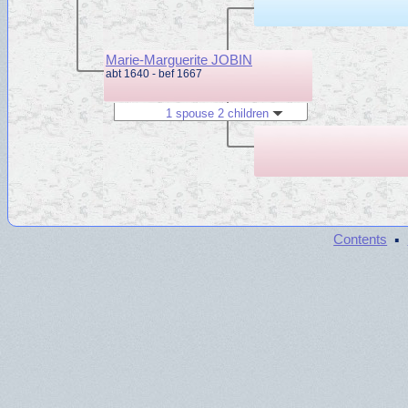
Marie-Marguerite JOBIN
abt 1640 - bef 1667
1 spouse 2 children
·
Contents